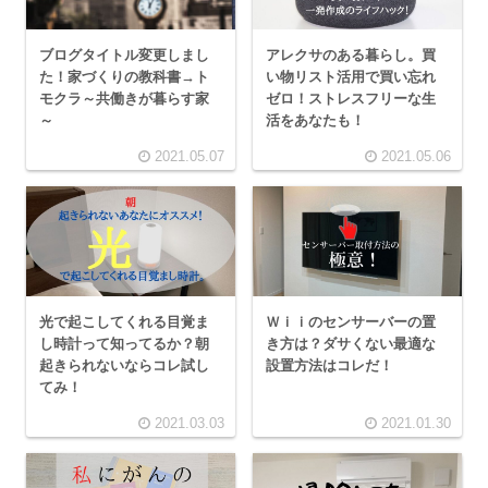
ブログタイトル変更しまし
アレクサのある暮らし。買
た！家づくりの教科書→ト
い物リスト活用で買い忘れ
モクラ～共働きが暮らす家
ゼロ！ストレスフリーな生
～
活をあなたも！
2021.05.07
2021.05.06
光で起こしてくれる目覚ま
Ｗｉｉのセンサーバーの置
し時計って知ってるか？朝
き方は？ダサくない最適な
起きられないならコレ試し
設置方法はコレだ！
てみ！
2021.03.03
2021.01.30