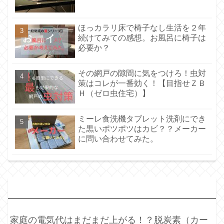
ほっカラリ床で椅子なし生活を２年
続けてみての感想。お風呂に椅子は
必要か？
その網戸の隙間に気をつけろ！虫対
策はコレが一番効く！【目指せＺＢ
Ｈ（ゼロ虫住宅）】
ミーレ食洗機タブレット洗剤にでき
た黒いポツポツはカビ？？メーカー
に問い合わせてみた。
最
近の投稿
家庭の電気代はまだまだ上がる！？脱炭素（カー