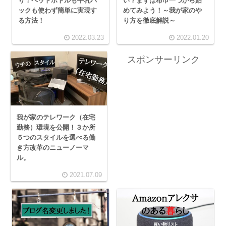
り！ペットボトルも牛乳パ
い？まずは布巾一つから始
ックも使わず簡単に実現す
めてみよう！～我が家のや
る方法！
り方を徹底解説～
2022.03.23
2022.01.20
スポンサーリンク
我が家のテレワーク（在宅
勤務）環境を公開！３か所
５つのスタイルを選べる働
き方改革のニューノーマ
ル。
2021.07.09