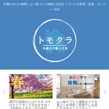
共働き向けの後悔しない家づくり情報と生活をラクにする家電・設備・ガジェ
ット紹介
マイ
網戸の虫除けにはＹＫＫ ＡＰ
ホシ姫サマなら電動タイプを
「
性あ
のクリアネットがおすすめ！
選ぶべき理由！部屋干しを楽
家
【目指せＺＢＨ（ゼロ虫住
にするマストアイテム！
険