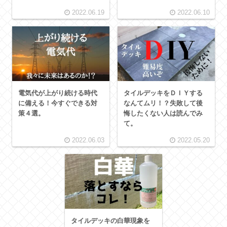
2022.06.19
2022.06.10
電気代が上がり続ける時代
タイルデッキをＤＩＹする
に備える！今すぐできる対
なんてムリ！？失敗して後
策４選。
悔したくない人は読んでみ
て。
2022.06.03
2022.05.20
タイルデッキの白華現象を