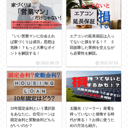
「いい営業マンに出会えれ
エアコンの延長保証は入っ
ば家づくりは成功」思想は
てないと損をする！？ ２
危険！？もっと大事なポイ
回故障した実例を交えなが
ントを解説する！
ら必要性を解説。
2022.09.23
2022.07.01
10年固定金利という選択肢
太陽光（ソーラー）発電を
をあなたに。住宅ローンは
持っていないと後悔する時
固定金利と変動金利どちら
代が来る！？お得に使うた
がいいのか？
めの方法も紹介。