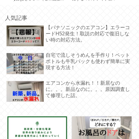
宅）】
を
人気記事
【パナソニックのエアコン】エラーコ
ードH52発生！取説の対応で復旧しな
い時の対応方法。
自宅で流しそうめんを手作り！ペット
ボトルも牛乳パックも使わず簡単に実
現する方法！
エアコンから水漏れ！！新居なの
に。。。新品なのに。。。原因調査し
て修理した話。