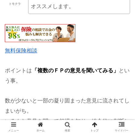
トモクラ
オススメします。
無料保険相談
ポイントは
「複数のＦＰの意見を聞いてみる」
とい
う事。
数が少ないと一部の凝り固まった意見に流されてし
まいがち。
いろんな意見を聞いて相場を知り、総合的に判断し
ていきましょう！
メニュー
ホーム
検索
トップ
サイドバー