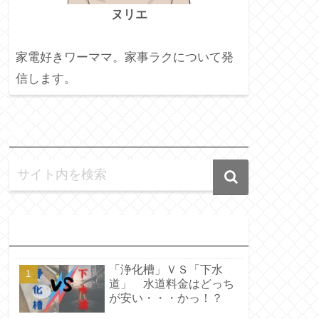
ヌリエ
家電好きワーママ。家事ラクについて発
信します。
検
索
人
気記事
「浄化槽」ＶＳ「下水
道」 水道料金はどっち
が安い・・・かっ！？