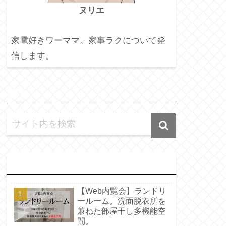
ヌリエ
家電好きワーママ。家事ラクについて発
信します。
検
索
人
気記事
【Web内覧会】ランドリ
ールーム。洗面脱衣所を
兼ねた部屋干し多機能空
間。