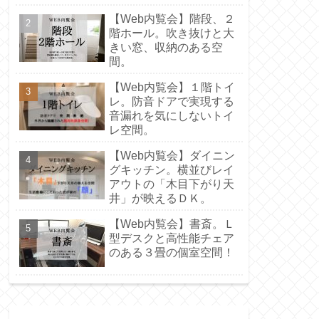
【Web内覧会】階段、２
階ホール。吹き抜けと大
きい窓、収納のある空
間。
【Web内覧会】１階トイ
レ。防音ドアで実現する
音漏れを気にしないトイ
レ空間。
【Web内覧会】ダイニン
グキッチン。横並びレイ
アウトの「木目下がり天
井」が映えるＤＫ。
【Web内覧会】書斎。Ｌ
型デスクと高性能チェア
のある３畳の個室空間！